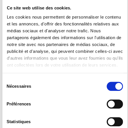
Un fabricant de
Ce site web utilise des cookies.
Les cookies nous permettent de personnaliser le contenu
meubles
et les annonces, d'offrir des fonctionnalités relatives aux
médias sociaux et d'analyser notre trafic. Nous
partageons également des informations sur l'utilisation de
Installez confort, esthétique et praticité dans votre cuisine
notre site avec nos partenaires de médias sociaux, de
publicité et d'analyse, qui peuvent combiner celles-ci avec
avec la Menuiserie Collilieux. Notre grande maitrise de la
d'autres informations que vous leur avez fournies ou qu'ils
menuiserie sera votre principal atout pour obtenir les
ont collectées lors de votre utilisation de leurs services.
meubles sur mesure dont vous rêviez où que vous soyez
Sélection
dans le département du 70,25 et 90.
Nécessaires
du
C’est en expert en la matière que nous vous apportons notre
consentement
expertise pour vous conseiller sur les accessoires
Préférences
Statistiques