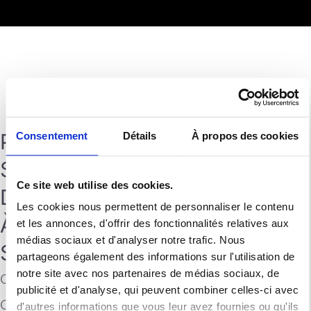
PLUS D’UN
Consentement
Détails
À propos des cookies
SIÈCLE
Ce site web utilise des cookies.
D'EXPÉRIENCE
Les cookies nous permettent de personnaliser le contenu
À VOTRE
et les annonces, d'offrir des fonctionnalités relatives aux
médias sociaux et d'analyser notre trafic. Nous
SERVICE !
partageons également des informations sur l'utilisation de
notre site avec nos partenaires de médias sociaux, de
Chez Menuiserie
publicité et d'analyse, qui peuvent combiner celles-ci avec
Collilieux, nous
d'autres informations que vous leur avez fournies ou qu'ils