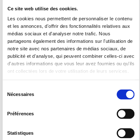
Un fabricant de
Ce site web utilise des cookies.
Les cookies nous permettent de personnaliser le contenu
meubles
et les annonces, d'offrir des fonctionnalités relatives aux
médias sociaux et d'analyser notre trafic. Nous
partageons également des informations sur l'utilisation de
Installez confort, esthétique et praticité dans votre cuisine
notre site avec nos partenaires de médias sociaux, de
publicité et d'analyse, qui peuvent combiner celles-ci avec
avec la Menuiserie Collilieux. Notre grande maitrise de la
d'autres informations que vous leur avez fournies ou qu'ils
menuiserie sera votre principal atout pour obtenir les
ont collectées lors de votre utilisation de leurs services.
meubles sur mesure dont vous rêviez où que vous soyez
Sélection
dans le département du 70,25 et 90.
Nécessaires
du
C’est en expert en la matière que nous vous apportons notre
consentement
expertise pour vous conseiller sur les accessoires
Préférences
Statistiques