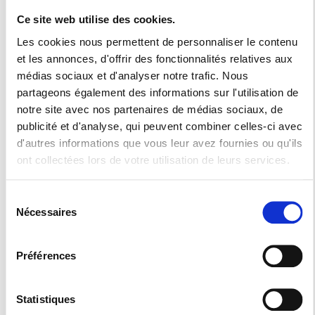
Un fabricant de
Ce site web utilise des cookies.
Les cookies nous permettent de personnaliser le contenu
meubles
et les annonces, d'offrir des fonctionnalités relatives aux
médias sociaux et d'analyser notre trafic. Nous
partageons également des informations sur l'utilisation de
Installez confort, esthétique et praticité dans votre cuisine
notre site avec nos partenaires de médias sociaux, de
publicité et d'analyse, qui peuvent combiner celles-ci avec
avec la Menuiserie Collilieux. Notre grande maitrise de la
d'autres informations que vous leur avez fournies ou qu'ils
menuiserie sera votre principal atout pour obtenir les
ont collectées lors de votre utilisation de leurs services.
meubles sur mesure dont vous rêviez où que vous soyez
Sélection
dans le département du 70,25 et 90.
Nécessaires
du
C’est en expert en la matière que nous vous apportons notre
consentement
expertise pour vous conseiller sur les accessoires
Préférences
Statistiques