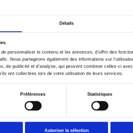
bles
Détails
 la Menuiserie Collilieux. Notre grande maitrise de la menuiserie 
ies.
e personnaliser le contenu et les annonces, d'offrir des fonctio
rafic. Nous partageons également des informations sur l'utilisati
ise pour vous conseiller sur les accessoires
, de publicité et d'analyse, qui peuvent combiner celles-ci avec
ils ont collectées lors de votre utilisation de leurs services.
lle cuisine, d'un dre
Préférences
Statistiques
ssez libre cours à votre imagination et contactez Menuiserie Collil
ubles, esthétiques et fonctionnels à la hauteur de vos exigences.
Autoriser la sélection