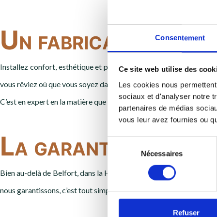
Un fabricant de meu
Consentement
Installez confort, esthétique et praticité dans votre cuisine avec
Ce site web utilise des cook
vous rêviez où que vous soyez dans le département du 70,25 et 90.
Les cookies nous permettent d
sociaux et d'analyser notre t
C’est en expert en la matière que nous vous apportons notre expert
partenaires de médias sociaux
vous leur avez fournies ou qu'
La garantie d’une be
Sélection
Nécessaires
du
consentement
Bien au-delà de Belfort, dans la Haute-Saône (70) et plus loin, lai
nous garantissons, c’est tout simplement votre satisfaction des me
Refuser