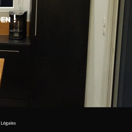
en !
 Légales