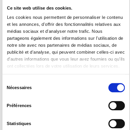
Un fabricant de
Ce site web utilise des cookies.
Les cookies nous permettent de personnaliser le contenu
meubles
et les annonces, d'offrir des fonctionnalités relatives aux
médias sociaux et d'analyser notre trafic. Nous
partageons également des informations sur l'utilisation de
Installez confort, esthétique et praticité dans votre cuisine
notre site avec nos partenaires de médias sociaux, de
publicité et d'analyse, qui peuvent combiner celles-ci avec
avec la Menuiserie Collilieux. Notre grande maitrise de la
d'autres informations que vous leur avez fournies ou qu'ils
menuiserie sera votre principal atout pour obtenir les
ont collectées lors de votre utilisation de leurs services.
meubles sur mesure dont vous rêviez où que vous soyez
Sélection
dans le département du 70,25 et 90.
Nécessaires
du
C’est en expert en la matière que nous vous apportons notre
consentement
expertise pour vous conseiller sur les accessoires
Préférences
Statistiques