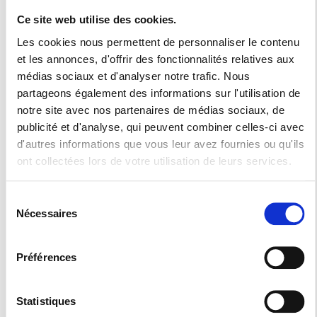
Un fabricant de
Ce site web utilise des cookies.
Les cookies nous permettent de personnaliser le contenu
meubles
et les annonces, d'offrir des fonctionnalités relatives aux
médias sociaux et d'analyser notre trafic. Nous
partageons également des informations sur l'utilisation de
Installez confort, esthétique et praticité dans votre cuisine
notre site avec nos partenaires de médias sociaux, de
publicité et d'analyse, qui peuvent combiner celles-ci avec
avec la Menuiserie Collilieux. Notre grande maitrise de la
d'autres informations que vous leur avez fournies ou qu'ils
menuiserie sera votre principal atout pour obtenir les
ont collectées lors de votre utilisation de leurs services.
meubles sur mesure dont vous rêviez où que vous soyez
Sélection
dans le département du 70,25 et 90.
Nécessaires
du
C’est en expert en la matière que nous vous apportons notre
consentement
expertise pour vous conseiller sur les accessoires
Préférences
Statistiques