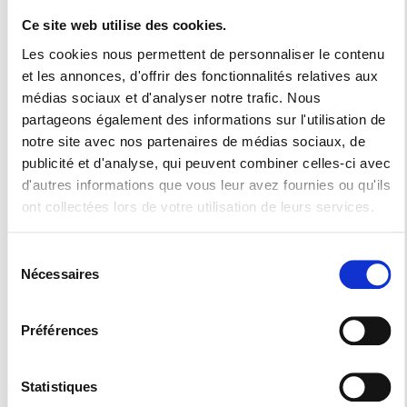
Un fabricant de
Ce site web utilise des cookies.
Les cookies nous permettent de personnaliser le contenu
meubles
et les annonces, d'offrir des fonctionnalités relatives aux
médias sociaux et d'analyser notre trafic. Nous
partageons également des informations sur l'utilisation de
Installez confort, esthétique et praticité dans votre cuisine
notre site avec nos partenaires de médias sociaux, de
publicité et d'analyse, qui peuvent combiner celles-ci avec
avec la Menuiserie Collilieux. Notre grande maitrise de la
d'autres informations que vous leur avez fournies ou qu'ils
menuiserie sera votre principal atout pour obtenir les
ont collectées lors de votre utilisation de leurs services.
meubles sur mesure dont vous rêviez où que vous soyez
Sélection
dans le département du 70,25 et 90.
Nécessaires
du
C’est en expert en la matière que nous vous apportons notre
consentement
expertise pour vous conseiller sur les accessoires
Préférences
Statistiques