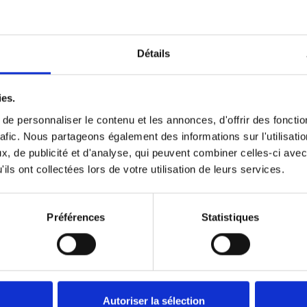
bles
Détails
 la Menuiserie Collilieux. Notre grande maitrise de la menuiserie 
ies.
e personnaliser le contenu et les annonces, d'offrir des fonctio
rafic. Nous partageons également des informations sur l'utilisati
ise pour vous conseiller sur les accessoires
, de publicité et d'analyse, qui peuvent combiner celles-ci avec
ils ont collectées lors de votre utilisation de leurs services.
lle cuisine, d'un dre
Préférences
Statistiques
ssez libre cours à votre imagination et contactez Menuiserie Collil
ubles, esthétiques et fonctionnels à la hauteur de vos exigences.
Autoriser la sélection