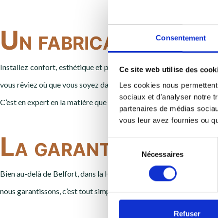
Un fabricant de meu
Consentement
Installez confort, esthétique et praticité dans votre cuisine avec
Ce site web utilise des cook
vous rêviez où que vous soyez dans le département du 70,25 et 90.
Les cookies nous permettent d
sociaux et d'analyser notre t
C’est en expert en la matière que nous vous apportons notre expert
partenaires de médias sociaux
vous leur avez fournies ou qu'
La garantie d’une be
Sélection
Nécessaires
du
consentement
Bien au-delà de Belfort, dans la Haute-Saône (70) et plus loin, lai
nous garantissons, c’est tout simplement votre satisfaction des me
Refuser