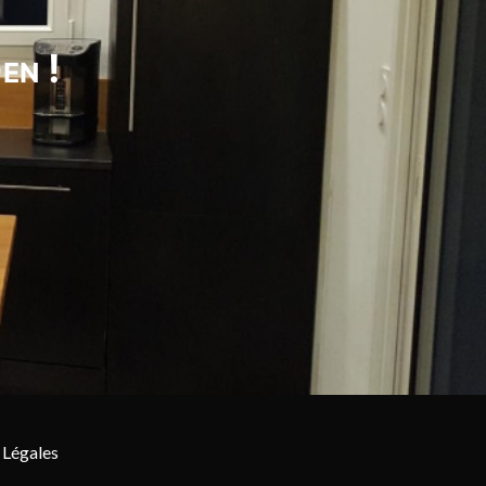
en !
 Légales